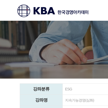
강좌분류
ESG
강좌명
지속가능경영(심화)