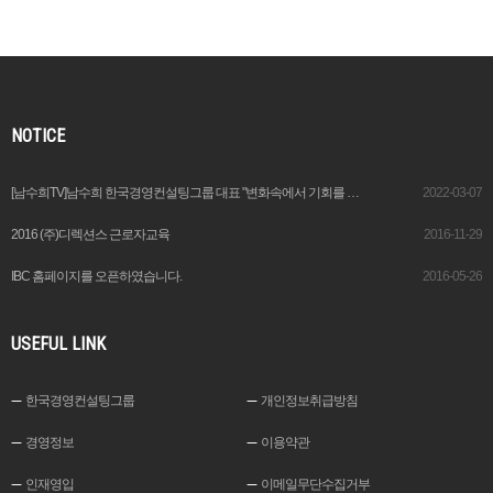
NOTICE
[남수희TV]남수희 한국경영컨설팅그룹 대표 "변화속에서 기회를 창출하는 이가 기업가“
2022-03-07
2016 (주)디렉션스 근로자교육
2016-11-29
IBC 홈페이지를 오픈하였습니다.
2016-05-26
USEFUL LINK
한국경영컨설팅그룹
개인정보취급방침
경영정보
이용약관
인재영입
이메일무단수집거부