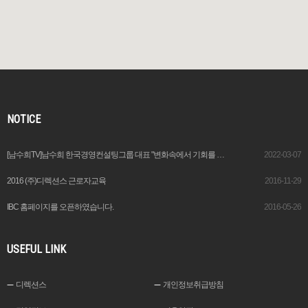
NOTICE
[남수희TV]남수희 한국경영컨설팅그룹 대표 "변화속에서 기회를 창출하는 이가 기업가“
2022-03-07
2016 (주)디렉션스 근로자교육
2016-11-29
IBC 홈페이지를 오픈하였습니다.
2016-05-26
USEFUL LINK
디렉션스
개인정보취급방침