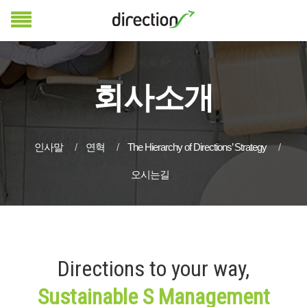
회사소개
인사말
연혁
The Hierarchy of Directions’ Strategy
오시는길
Directions to your way,
Sustainable S Management