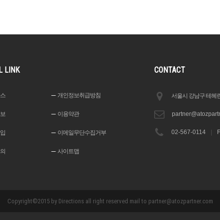
L LINK
CONTACT
스
개인정보취급방침
서울시 강남구 테헤란로
보
이용약관
partner@atozpart
02-567-0114
|
입
이메일무단수집거부
의
사이트맵
Copyright©2015 by Directions all right reserved mail to partner@atozpartner.com