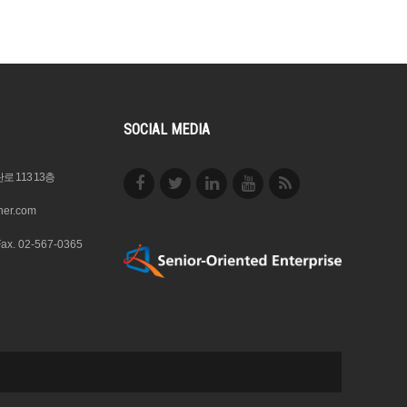
SOCIAL MEDIA
 113 13층
ner.com
Fax. 02-567-0365