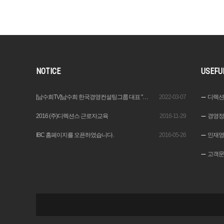
NOTICE
USEFU
[남수희TV]남수희 한국경영컨설팅그룹 대표 "변화속에서 기회를 창출하는 이가 기업가“
2022-03-07
디렉션
2016 (주)디렉션스 근로자교육
2016-11-29
경영정
IBC 홈페이지를 오픈하였습니다.
2016-05-26
인재영
고객문