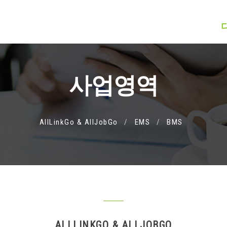
사업영역
AllLinkGo & AllJobGo
EMS
BMS
ALLLINKGO & ALLJOBGO